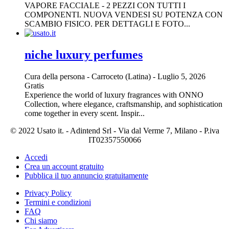
VAPORE FACCIALE - 2 PEZZI CON TUTTI I
COMPONENTI. NUOVA VENDESI SU POTENZA CON
SCAMBIO FISICO. PER DETTAGLI E FOTO...
niche luxury perfumes
Cura della persona
-
Carroceto (Latina)
-
Luglio 5, 2026
Gratis
Experience the world of luxury fragrances with ONNO
Collection, where elegance, craftsmanship, and sophistication
come together in every scent. Inspir...
© 2022 Usato it. - Adintend Srl - Via dal Verme 7, Milano - P.iva
IT02357550066
Accedi
Crea un account gratuito
Pubblica il tuo annuncio gratuitamente
Privacy Policy
Termini e condizioni
FAQ
Chi siamo