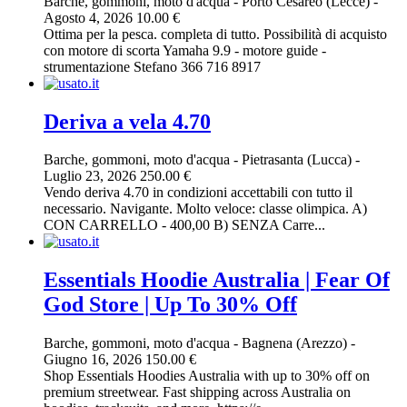
Barche, gommoni, moto d'acqua
-
Porto Cesareo (Lecce)
-
Agosto 4, 2026
10.00 €
Ottima per la pesca. completa di tutto. Possibilità di acquisto
con motore di scorta Yamaha 9.9 - motore guide -
strumentazione Stefano 366 716 8917
Deriva a vela 4.70
Barche, gommoni, moto d'acqua
-
Pietrasanta (Lucca)
-
Luglio 23, 2026
250.00 €
Vendo deriva 4.70 in condizioni accettabili con tutto il
necessario. Navigante. Molto veloce: classe olimpica. A)
CON CARRELLO - 400,00 B) SENZA Carre...
Essentials Hoodie Australia | Fear Of
God Store | Up To 30% Off
Barche, gommoni, moto d'acqua
-
Bagnena (Arezzo)
-
Giugno 16, 2026
150.00 €
Shop Essentials Hoodies Australia with up to 30% off on
premium streetwear. Fast shipping across Australia on