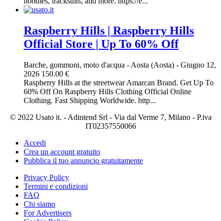
hoodies, tracksuits, and more. https://e...
Raspberry Hills | Raspberry Hills
Official Store | Up To 60% Off
Barche, gommoni, moto d'acqua
-
Aosta (Aosta)
-
Giugno 12,
2026
150.00 €
Raspberry Hills at the streetwear Amarcan Brand. Get Up To
60% Off On Raspberry Hills Clothing Official Online
Clothing. Fast Shipping Worldwide. http...
© 2022 Usato it. - Adintend Srl - Via dal Verme 7, Milano - P.iva
IT02357550066
Accedi
Crea un account gratuito
Pubblica il tuo annuncio gratuitamente
Privacy Policy
Termini e condizioni
FAQ
Chi siamo
For Advertisers