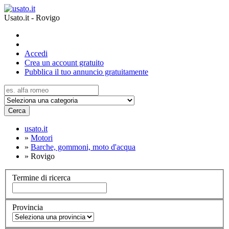
Usato.it - Rovigo
Accedi
Crea un account gratuito
Pubblica il tuo annuncio gratuitamente
Cerca
usato.it
»
Motori
»
Barche, gommoni, moto d'acqua
»
Rovigo
Termine di ricerca
Provincia